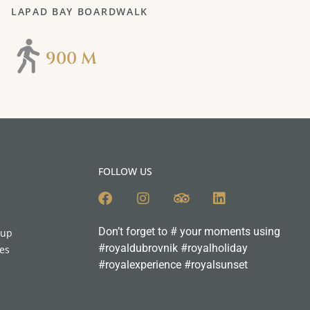
LAPAD BAY BOARDWALK
900 M
FOLLOW US
s
Don’t forget to # your moments using
tup
#royaldubrovnik #royalholiday
ies
#royalexperience #royalsunset