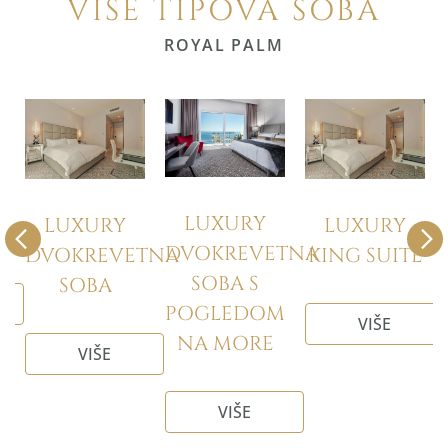
VIŠE TIPOVA SOBA
ROYAL PALM
LUXURY
KING SUITE
S
LUXURY
LUXURY
POGLEDOM
DVOKREVETNA
TNA
KING SUITE
NA MORE
SOBA S
POGLEDOM
VIŠE
VIŠE
NA MORE
VIŠE