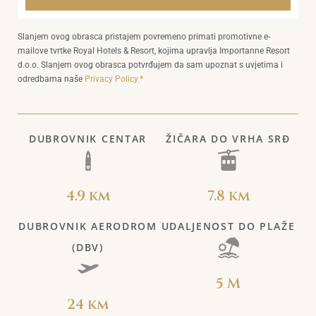
Slanjem ovog obrasca pristajem povremeno primati promotivne e-
mailove tvrtke Royal Hotels & Resort, kojima upravlja Importanne Resort
d.o.o. Slanjem ovog obrasca potvrđujem da sam upoznat s uvjetima i
odredbama naše
Privacy Policy.*
DUBROVNIK CENTAR
ŽIČARA DO VRHA SRĐ
4.9 km
7.8 km
DUBROVNIK AERODROM
UDALJENOST DO PLAŽE
(DBV)
5 M
24 km