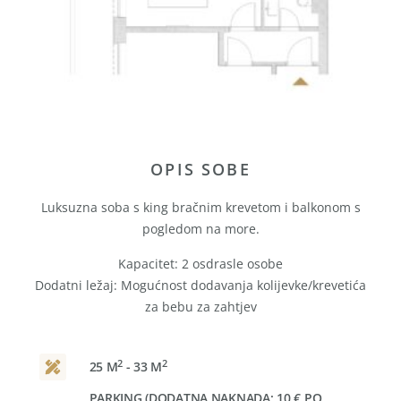
OPIS SOBE
Luksuzna soba s king bračnim krevetom i balkonom s
pogledom na more.
Kapacitet: 2 osdrasle osobe
Dodatni ležaj: Mogućnost dodavanja kolijevke/krevetića
za bebu za zahtjev
2
2
25 M
- 33 M
PARKING (DODATNA NAKNADA: 10 € PO